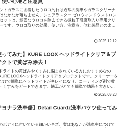
！使い心地と注意点
ントガラスに固着したウロコ汚れは通常の洗車やガラスクリーナ
はなかなか落ちません。シュアラスター ゼロウィンドウストロン
セットは、頑固なウロコを除去できる微粒子研磨剤入り専用クリ
ーです。ウロコ取りの効果、使い方、注意点、他社製品との比
実際の使用感をご紹介しています。
2025.12.12
使ってみた】KURE LOOX ヘッドライトクリア＆プ
テクトで黄ばみ除去！
ドライトの黄ばみやくすみに悩まされている方におすすめなの
KURE LOOXヘッドライトクリア＆プロテクトです。クリーナーを
だけで簡単にヘッドライトがキレイになり、コーティング剤で黄
・くすみをガードできます。施工がとても簡単で効果も大きいの
てもおすすめです。
2025.09.23
ヨナラ洗車傷】Detail Guardz洗車バケツ使ってみ
！
のボディに付いている細かいキズ、実はあなたが洗車中につけて