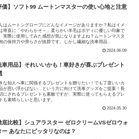
評価】ソフト99 ムートンマスターの使い心地と注意
んはムートングローブにどんなイメージがありますか？私はイメ
は率直に「やわらかそ～」柔らかい羊毛はボディに優しい印象で
、実際に使用してみた感想が気になりますよね？ムートンマスタ
泡の保持力や滑らさが抜群です。しかし繊細な洗車用品...
2024.06.09
洗車用品】それいいかも！車好きが喜ぶプレゼント
選
きな知人へ車に関係するプレゼントを贈りたい！でも丁度いいカ
品が思い浮かばない…という方に向けて洗車グッズをご提案！長
切にされるプレゼントも素敵ですが、実際に使ってもらえるプレ
トも素晴らしいと思います。
2024.05.30
徹底比較】シュアラスター ゼロクリームVSゼロウォ
ター あなたにピッタリなのは？