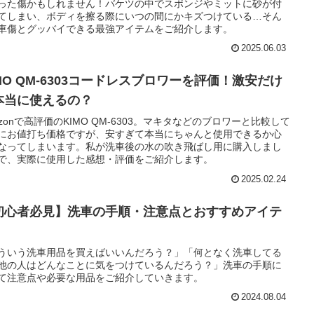
った傷かもしれません！バケツの中でスポンジやミットに砂が付
てしまい、ボディを擦る際にいつの間にかキズつけている…そん
車傷とグッバイできる最強アイテムをご紹介します。
2025.06.03
IMO QM-6303コードレスブロワーを評価！激安だけ
本当に使えるの？
azonで高評価のKIMO QM-6303。マキタなどのブロワーと比較して
にお値打ち価格ですが、安すぎて本当にちゃんと使用できるか心
なってしまいます。私が洗車後の水の吹き飛ばし用に購入しまし
で、実際に使用した感想・評価をご紹介します。
2025.02.24
初心者必見】洗車の手順・注意点とおすすめアイテ
！
ういう洗車用品を買えばいいんだろう？」「何となく洗車してる
他の人はどんなことに気をつけているんだろう？」洗車の手順に
て注意点や必要な用品をご紹介していきます。
2024.08.04