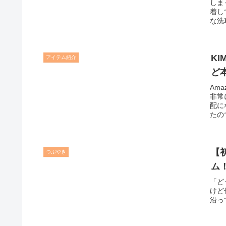
しま
着し
な洗
K
アイテム紹介
ど
Am
非常
配に
たの
【
つぶやき
ム
「ど
けど
沿っ