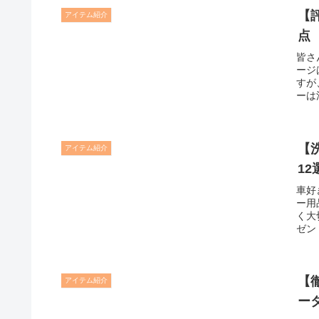
【
アイテム紹介
点
皆さ
ージ
すが
ーは
【
アイテム紹介
12
車好
ー用
く大
ゼン
【
アイテム紹介
ー