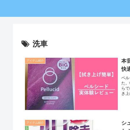
洗車
本
アイテム紹介
快
ペル
た。
らで
き上
シ
アイテム紹介