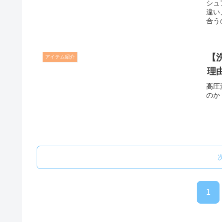
シュ
違い
合う
【
アイテム紹介
理
高圧
のか
1