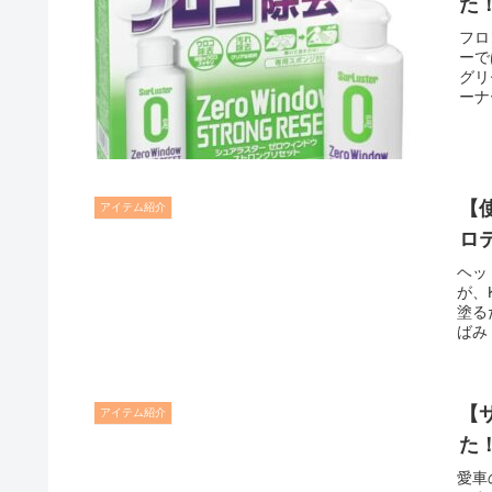
た
フロ
ーで
グリ
ーナ
較、
【
アイテム紹介
ロ
ヘッ
が、
塗る
ばみ
でと
【サ
アイテム紹介
た
愛車