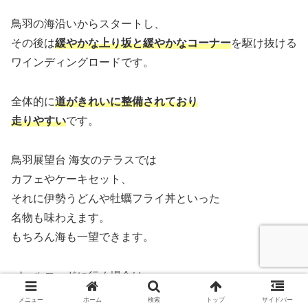
鳥羽の海沿いからスタートし、
その後は
緩やかな上り坂と緩やかなコーナー
を駆け抜ける
ワインディングロードです。
全体的に
道がきれいに整備されており
走りやすい
です。
鳥羽展望台 海女のテラスでは
カフェやケーキセット、
それに伊勢うどんや牡蠣フライ丼といった
名物も味わえます。
もちろん海も一望できます。
パールロードに行く場合は、
伊勢志摩スカイラインもセットで
メニュー
ホーム
検索
トップ
サイドバー