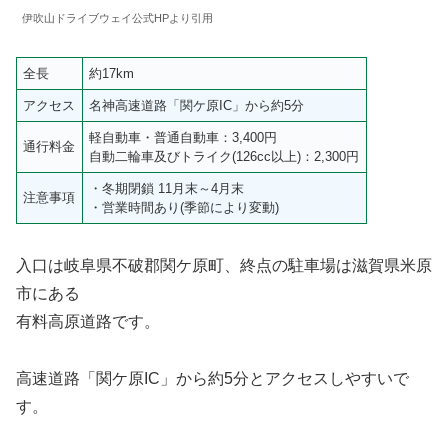
伊吹山ドライブウェイ公式HPより引用
全長
約17km
アクセス
名神高速道路「関ケ原IC」から約5分
軽自動車・普通自動車：3,400円
通行料金
自動二輪車及びトライク(126cc以上)：2,300円
・冬期閉鎖 11月末～4月末
注意事項
・営業時間あり(季節により変動)
入口は岐阜県不破郡関ケ原町、終点の駐車場は滋賀県米原
市にある
有料高原道路です。
高速道路「関ケ原IC」から約5分とアクセスしやすいで
す。