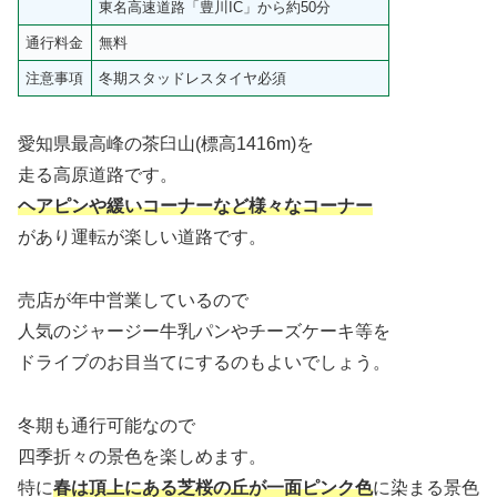
東名高速道路「豊川IC」から約50分
通行料金
無料
注意事項
冬期スタッドレスタイヤ必須
愛知県最高峰の茶臼山(標高1416m)を
走る高原道路です。
ヘアピンや緩いコーナーなど様々なコーナー
があり運転が楽しい道路です。
売店が年中営業しているので
人気のジャージー牛乳パンやチーズケーキ等を
ドライブのお目当てにするのもよいでしょう。
冬期も通行可能なので
四季折々の景色を楽しめます。
特に
春は頂上にある芝桜の丘が一面ピンク色
に染まる景色