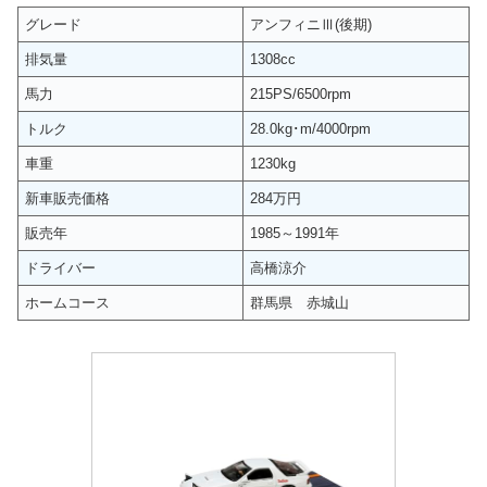
グレード
アンフィニⅢ(後期)
排気量
1308cc
馬力
215PS/6500rpm
トルク
28.0kg･m/4000rpm
車重
1230kg
新車販売価格
284万円
販売年
1985～1991年
ドライバー
高橋涼介
ホームコース
群馬県 赤城山