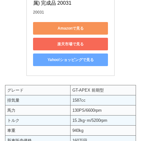
属) 完成品 20031
20031
Amazonで見る
楽天市場で見る
Yahoo!ショッピングで見る
グレード
GT-APEX 前期型
排気量
1587cc
馬力
130PS/6600rpm
トルク
15.2kg･m/5200rpm
車重
940kg
新車販売価格
160万円