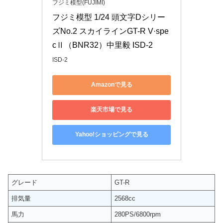
フジミ模型(FUJIMI)
フジミ模型 1/24 頭文字Dシリー
ズNo.2 スカイラインGT-R V·spe
cⅡ（BNR32）中里毅 ISD-2
ISD-2
Amazonで見る
楽天市場で見る
Yahoo!ショッピングで見る
グレード
GT-R
排気量
2568cc
馬力
280PS/6800rpm