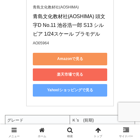
青島文化教材社(AOSHIMA)
青島文化教材社(AOSHIMA) 頭文
字D No.11 池谷浩一郎 S13 シル
ビア 1/24スケール プラモデル
AO05964
Amazonで見る
楽天市場で見る
Yahoo!ショッピングで見る
グレード
Ｋ’s (前期)
排気量
1809cc
メニュー
ホーム
検索
トップ
サイドバー