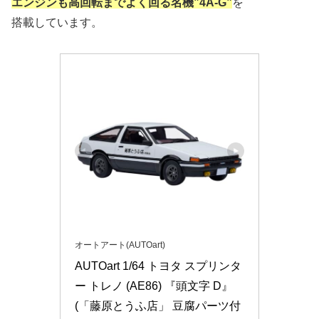
エンジンも高回転までよく回る名機”4A-G”
を
搭載しています。
オートアート(AUTOart)
AUTOart 1/64 トヨタ スプリンタ
ー トレノ (AE86) 『頭文字 D』 
(「藤原とうふ店」 豆腐パーツ付