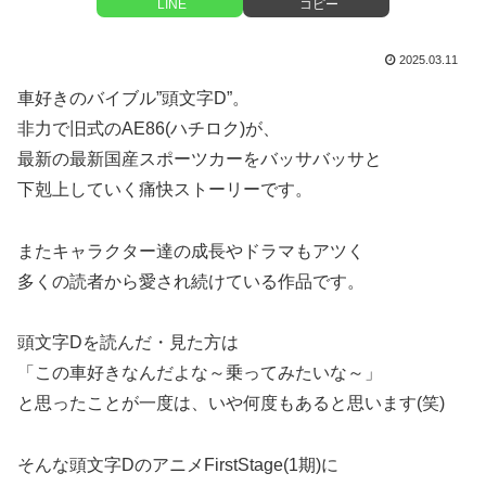
LINE
コピー
2025.03.11
車好きのバイブル”頭文字D”。
非力で旧式のAE86(ハチロク)が、
最新の最新国産スポーツカーをバッサバッサと
下剋上していく痛快ストーリーです。
またキャラクター達の成長やドラマもアツく
多くの読者から愛され続けている作品です。
頭文字Dを読んだ・見た方は
「この車好きなんだよな～乗ってみたいな～」
と思ったことが一度は、いや何度もあると思います(笑)
そんな頭文字DのアニメFirstStage(1期)に