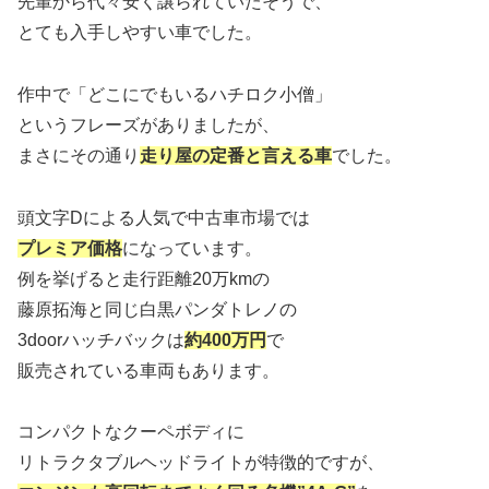
先輩から代々安く譲られていたそうで、
とても入手しやすい車でした。
作中で「どこにでもいるハチロク小僧」
というフレーズがありましたが、
まさにその通り
走り屋の定番と言える車
でした。
頭文字Dによる人気で中古車市場では
プレミア価格
になっています。
例を挙げると走行距離20万kmの
藤原拓海と同じ白黒パンダトレノの
3doorハッチバックは
約400万円
で
販売されている車両もあります。
コンパクトなクーペボディに
リトラクタブルヘッドライトが特徴的ですが、