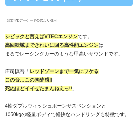
頭文字Dアーケード公式より引用
シビックと言えばVTECエンジン
です。
高回転域まできれいに回る高性能エンジン
は
まるでレーシングカーのような甲高いサウンドです。
庄司慎吾「
レッドゾーンまで一気にフケる
この音…この陶酔感!!
死ぬほどイイぜたまんねえっ!!
」
4輪ダブルウィッシュボーンサスペンションと
1050kgの軽量ボディで軽快なハンドリングも特徴です。