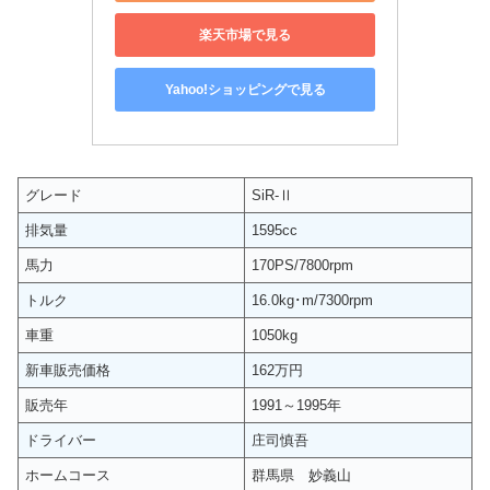
楽天市場で見る
Yahoo!ショッピングで見る
グレード
SiR-Ⅱ
排気量
1595cc
馬力
170PS/7800rpm
トルク
16.0kg･m/7300rpm
車重
1050kg
新車販売価格
162万円
販売年
1991～1995年
ドライバー
庄司慎吾
ホームコース
群馬県 妙義山