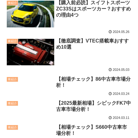
【購入前必読】スイフトスポーツ
車紹介
ZC33Sはスポーツカー？おすすめ
の理由4つ
2024.05.26
【徹底調査】VTEC搭載車おすす
車紹介
め10選
2024.05.03
【相場チェック】86中古車市場分
車紹介
析！
2024.03.24
【2025最新相場】シビックFK7中
車紹介
古車市場分析！
2024.03.11
【相場チェック】S660中古車市
車紹介
場分析！