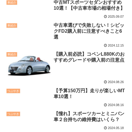
中古MTスポーツセダンおすすめ
車紹介
10選！【中古車市場の相場付き】
2025.09.07
中古車選びで失敗しない！シビッ
車紹介
クFD2購入前に注意すべきこと6
選
2024.12.15
【購入前必読】コペンL880Kのお
車紹介
すすめグレードや購入前の注意点
2024.08.26
【予算150万円】走りが楽しいMT
つぶやき
車10選！
2024.08.16
【憧れ】スポーツカーとミニバン
つぶやき
車２台持ちの維持費はいくら？
2024.05.18